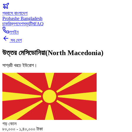
প্রবাসে বাংলাদেশ
Probashe Bangladesh
চাকরি
ব্লগ
দেশসমূহ
টিম
FAQ
লগইন
সব দেশ
উত্তর মেসিডোনিয়া
(
North Macedonia
)
সাশ্রয়ী খরচে ইউরোপ।
গড় বেতন
৮০,০০০ - ১,৪০,০০০ টাকা